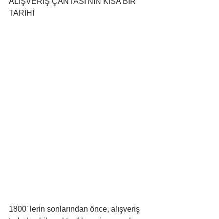
ALIŞVERİŞ ÇANTASI'NIN KISA BİR 
TARİHİ
1800' lerin sonlarından önce, alışveriş 