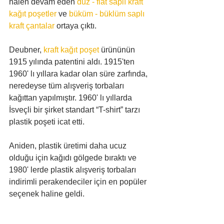
halen devam eden 
düz - flat saplı kraft 
kağıt poşetler
 ve 
büküm - büklüm saplı 
kraft çantalar
 ortaya çıktı.
Deubner, 
kraft kağıt poşet
 ürününün 
1915 yılında patentini aldı. 1915'ten 
1960' lı yıllara kadar olan süre zarfında, 
neredeyse tüm alışveriş torbaları 
kağıttan yapılmıştır. 1960' lı yıllarda 
İsveçli bir şirket standart “T-shirt” tarzı 
plastik poşeti icat etti.
Aniden, plastik üretimi daha ucuz 
olduğu için kağıdı gölgede bıraktı ve 
1980' lerde plastik alışveriş torbaları 
indirimli perakendeciler için en popüler 
seçenek haline geldi.