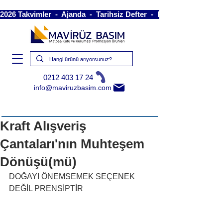
2026 Takvimler  -  Ajanda  -  Tarihsiz Defter  -  Piramit Takvim  -
0212 403 17 24
info@maviruzbasim.com
Kraft Alışveriş
Çantaları'nın Muhteşem
Dönüşü(mü)
DOĞAYI ÖNEMSEMEK SEÇENEK 
DEĞİL PRENSİPTİR