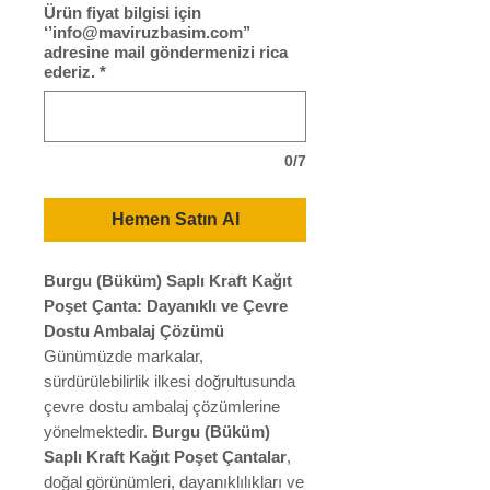
Ürün fiyat bilgisi için
‘’info@maviruzbasim.com’’
adresine mail göndermenizi rica
ederiz.
*
0/7
Hemen Satın Al
Burgu (Büküm) Saplı Kraft Kağıt
Poşet Çanta: Dayanıklı ve Çevre
Dostu Ambalaj Çözümü
Günümüzde markalar,
sürdürülebilirlik ilkesi doğrultusunda
çevre dostu ambalaj çözümlerine
yönelmektedir.
Burgu (Büküm)
Saplı Kraft Kağıt Poşet Çantalar
,
doğal görünümleri, dayanıklılıkları ve