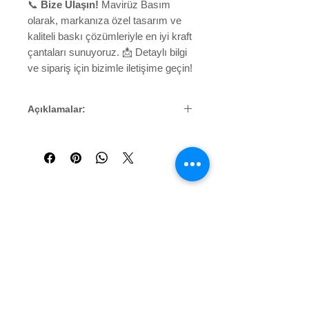
📞
Bize Ulaşın!
Mavirüz Basım
olarak, markanıza özel tasarım ve
kaliteli baskı çözümleriyle en iyi kraft
çantaları sunuyoruz. 📩 Detaylı bilgi
ve sipariş için bizimle iletişime geçin!
Açıklamalar:
Sipariş aşamasını tamamlayıp,
ödemenizi yaptıktan sonra
tasarımınız yapılmaktadır.
Tasarımınız hazırsa, çalışma
dosyanızı ''info@maviruzbasim.c
om'' mail adresimize, sipariş
Benzer Ürünler
notlarınızı da
ekleyerek gönderiniz.
Teslim süresi 7 -10 iş günüdür.
ÜRÜNÜN KARGO ÜCRETİ
ALICIYA AİTTİR.
Kargo ücretini,
ürünü kargodan teslim aldığınız