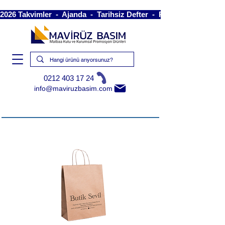
2026 Takvimler  -  Ajanda  -  Tarihsiz Defter  -  Piramit Takvim  -
0212 403 17 24
info@maviruzbasim.com