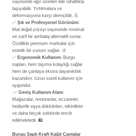
sayesinde ağır ürünleri bile rahatlıkla
taşıyabilir. Yırtılmalara ve
deformasyona karşı dirençlidir. 💪
✅
Şık ve Profesyonel Görünüm
:
Mat doğal yüzeyi sayesinde minimal
ve zarif bir ambalaj alternatifi sunar.
Özellikle premium markalar için
estetik bir sunum sağlar. 🎨
✅
Ergonomik Kullanım
: Burgu
sapları, hem taşıma kolaylığı sağlar
hem de çantaya ekstra dayanıklılık
kazandırır. Uzun süreli kullanım için
uygundur.
✅
Geniş Kullanım Alanı
:
Mağazalar, restoranlar, eczaneler,
hediyelik eşya dükkânları, etkinlikler
ve daha birçok sektörde tercih
edilmektedir. 🛍️
Burgu Saplı Kraft Kağıt Çantalar