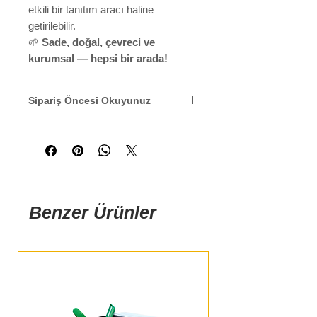
etkili bir tanıtım aracı haline
getirilebilir.
🌱
Sade, doğal, çevreci ve
kurumsal — hepsi bir arada!
Sipariş Öncesi Okuyunuz
Sipariş aşamasını tamamlayıp,
ödemenizi yaptıktan sonra
tasarımınız yapılmaktadır.
Tasarımınız hazırsa, çalışma
dosyanızı ''info@maviruzbasim.c
om'' mail adresimize, sipariş
Benzer Ürünler
notlarınızı da
ekleyerek gönderiniz.
Teslim süresi standart baskılarda
7 -10 iş günü, acil baskıda 3 - 5 iş
günüdür.
ÜRÜNÜN KARGO ÜCRETİ
ALICIYA AİTTİR.
Kargo ücretini,