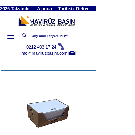
2026 Takvimler  -  Ajanda  -  Tarihsiz Defter  -  Piramit Takvim  -
0212 403 17 24
info@maviruzbasim.com