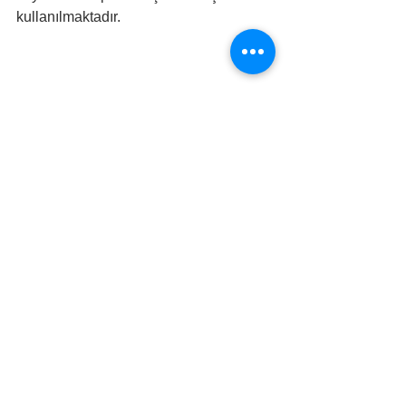
kullanılmaktadır. 
4. Masa Sümen Takvimi
Masa sümeni takvimi haftalık masa 
takvimi ile benzer özellikler 
gösterdiğinden dolayı 
karıştırılabilmektedir. Masa sümeni 
takvimi ölçüleri haftalık masa takvimine 