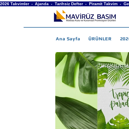
2026 Takvimler  -  Ajanda  -  Tarihsiz Defter  -  Piramit Takvim  -  
Ana Sayfa
ÜRÜNLER
202