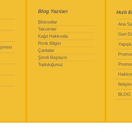
Blog Yazıları
Hızlı E
Bloknotlar
Ana Sa
Takvimler
Geri D
Kağıt Hakkında
Renk Bilgisi
Yapışka
eşmesi
Çantalar
Promos
Şimdi Başlayın
Promos
Topluluğunuz
Hakkı
İletişim
BLOG