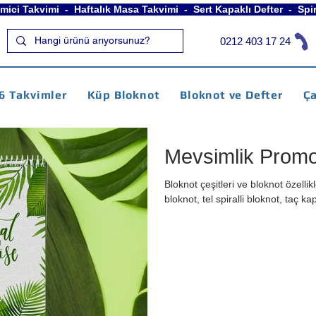
Gemici Takvimi  -  Haftalık Masa Takvimi  -  Sert Kapaklı Defter  -  S
0212 403 17 24
6 Takvimler
Küp Bloknot
Bloknot ve Defter
Ça
Mevsimlik Promo
Bloknot çeşitleri ve bloknot özellikle
bloknot, tel spiralli bloknot, taç 