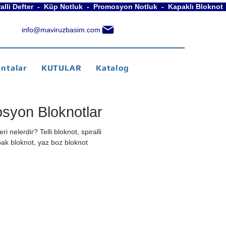
piralli Defter  -  Küp Notluk  -  Promosyon Notluk  -  Kapaklı Blokno
info@maviruzbasim.com
ntalar
KUTULAR
Katalog
syon Bloknotlar
ri nelerdir? Telli bloknot, spiralli
kapak bloknot, yaz boz bloknot