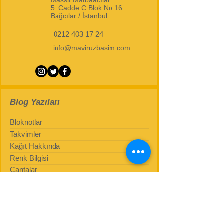
Massit Matbaacılar
5. Cadde
C Blok No:16
Bağcılar / İstanbul
0212 403 17 24
info@maviruzbasim.com
Blog Yazıları
Bloknotlar
Takvimler
Kağıt Hakkında
Renk Bilgisi
Çantalar
Şimdi Başlayın
Topluluğunuz